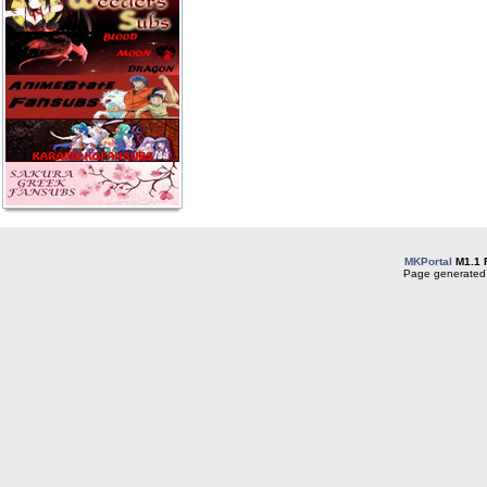
MKPortal
M1.1 
Page generated 