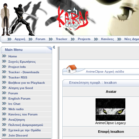
Αρχική
Forum
Tracker
Projects
Κανόνες
Νέες Δημ
Main Menu
Home
Συχνές Ερωτήσεις
Project Info
AnimeClipse Αρχική σελίδα
Tracker - Downloads
Tracker RSS
Επισκόπηση προφίλ :: lexalkon
Βοήθεια για το Playback
Αίτηση για Seed
Avatar
Forum
English Forum
Irc Chat
Web radio
Κανόνες του Forum
Αναζήτηση
AnimeClipse Legacy
Πολιτική Διαμοιρασμού
Σχετικά με την Ομάδα
Επαφή lexalkon
Join Discord