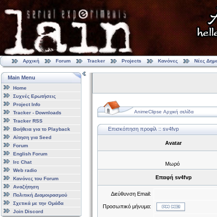
Αρχική
Forum
Tracker
Projects
Κανόνες
Νέες Δημ
Main Menu
Home
Συχνές Ερωτήσεις
Project Info
AnimeClipse Αρχική σελίδα
Tracker - Downloads
Tracker RSS
Επισκόπηση προφίλ :: sv4fvp
Βοήθεια για το Playback
Αίτηση για Seed
Avatar
Forum
English Forum
Irc Chat
Μωρό
Web radio
Επαφή sv4fvp
Κανόνες του Forum
Αναζήτηση
Διεύθυνση Email:
Πολιτική Διαμοιρασμού
Σχετικά με την Ομάδα
Προσωπικό μήνυμα:
Join Discord