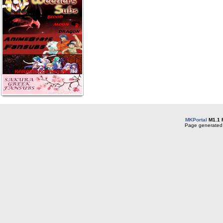
MKPortal
M1.1 
Page generated 