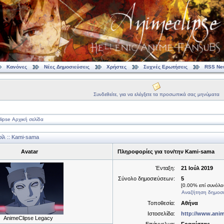
Κανόνες
Νέες Δημοσιεύσεις
Χρήστες
Συχνές Ερωτήσεις
RSS Ne
Συνδεθείτε, για να ελέγξετε τα προσωπικά σας μηνύματα
ipse Αρχική σελίδα
λ :: Kami-sama
Avatar
Πληροφορίες για τον/την Kami-sama
Ένταξη:
21 Ιούλ 2019
Σύνολο δημοσιεύσεων:
5
[0.00% επί συνόλου
Αναζήτηση δημοσι
Τοποθεσία:
Αθήνα
Ιστοσελίδα:
http://www.ani
AnimeClipse Legacy