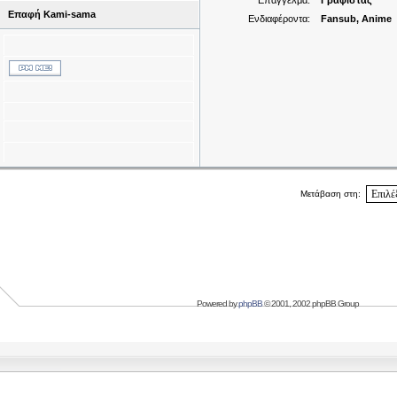
Επάγγελμα:
Γραφίστας
Επαφή Kami-sama
Ενδιαφέροντα:
Fansub, Anime
Μετάβαση στη:
Powered by
phpBB
© 2001, 2002 phpBB Group