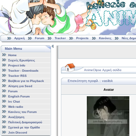
Αρχική
Forum
Tracker
Projects
Κανόνες
Νέες Δημ
Main Menu
Home
Συχνές Ερωτήσεις
Project Info
AnimeClipse Αρχική σελίδα
Tracker - Downloads
Tracker RSS
Επισκόπηση προφίλ :: vasilisk
Βοήθεια για το Playback
Αίτηση για Seed
Avatar
Forum
English Forum
Irc Chat
Web radio
Κανόνες του Forum
Αναζήτηση
Πολιτική Διαμοιρασμού
Σχετικά με την Ομάδα
Join Discord