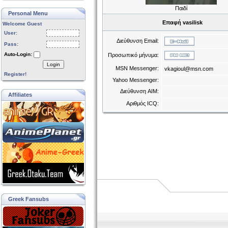
Παιδί
Personal Menu
Επαφή vasilisk
Welcome Guest
User:
Διεύθυνση Email:
Pass:
Auto-Login:
Προσωπικό μήνυμα:
Login
MSN Messenger:
vkagioul@msn.com
Register!
Yahoo Messenger:
Διεύθυνση AIM:
Affiliates
Αριθμός ICQ:
Greek Fansubs