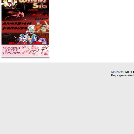
MKPortal
M1.1 
Page generated 