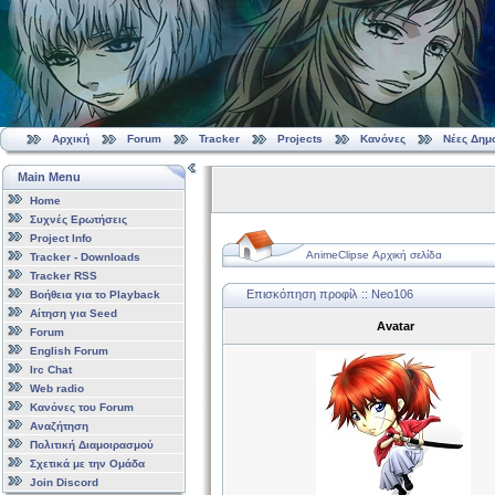
Αρχική
Forum
Tracker
Projects
Κανόνες
Νέες Δημ
Main Menu
Home
Συχνές Ερωτήσεις
Project Info
AnimeClipse Αρχική σελίδα
Tracker - Downloads
Tracker RSS
Επισκόπηση προφίλ :: Neo106
Βοήθεια για το Playback
Αίτηση για Seed
Avatar
Forum
English Forum
Irc Chat
Web radio
Κανόνες του Forum
Αναζήτηση
Πολιτική Διαμοιρασμού
Σχετικά με την Ομάδα
Join Discord