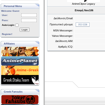
AnimeClipse Legacy
Personal Menu
Επαφή Neo106
Welcome Guest
User:
Διεύθυνση Email:
Pass:
Προσωπικό μήνυμα:
Auto-Login:
Login
MSN Messenger:
Register!
Yahoo Messenger:
Διεύθυνση AIM:
Affiliates
Αριθμός ICQ:
Greek Fansubs