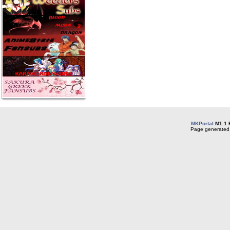
MKPortal
M1.1 
Page generated 