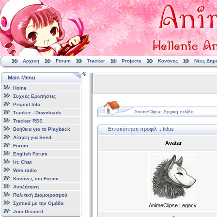
Αρχική
Forum
Tracker
Projects
Κανόνες
Νέες Δημ
Main Menu
Home
Συχνές Ερωτήσεις
Project Info
AnimeClipse Αρχική σελίδα
Tracker - Downloads
Tracker RSS
Επισκόπηση προφίλ :: tidus
Βοήθεια για το Playback
Αίτηση για Seed
Avatar
Forum
English Forum
Irc Chat
Web radio
Κανόνες του Forum
Αναζήτηση
Πολιτική Διαμοιρασμού
Σχετικά με την Ομάδα
AnimeClipse Legacy
Join Discord