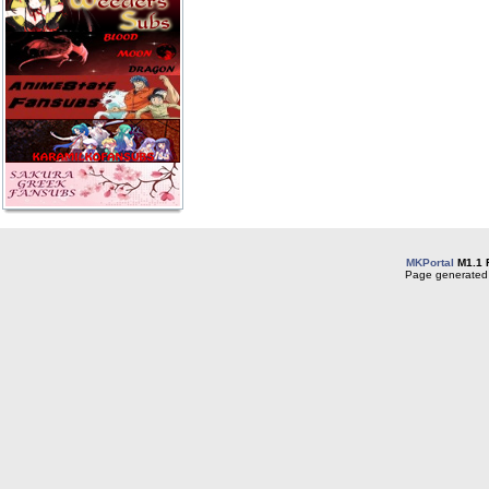
MKPortal
M1.1 
Page generated 