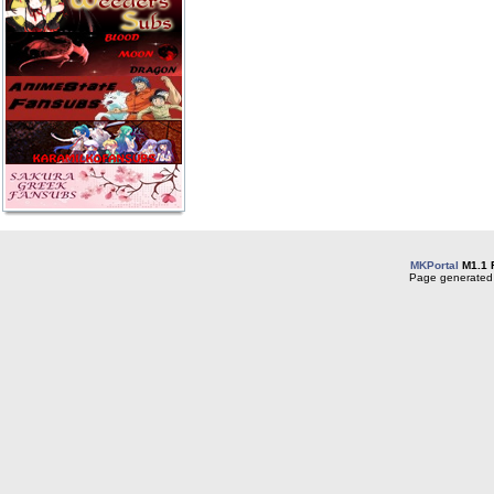
MKPortal
M1.1 
Page generated 