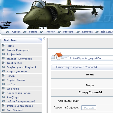
Αρχική
Forum
Tracker
Projects
Κανόνες
Νέες Δημ
Main Menu
Home
Συχνές Ερωτήσεις
Project Info
AnimeClipse Αρχική σελίδα
Tracker - Downloads
Tracker RSS
Επισκόπηση προφίλ :: Connor14
Βοήθεια για το Playback
Αίτηση για Seed
Avatar
Forum
English Forum
Irc Chat
Μωρό
Web radio
Επαφή Connor14
Κανόνες του Forum
Αναζήτηση
Διεύθυνση Email:
Πολιτική Διαμοιρασμού
Σχετικά με την Ομάδα
Προσωπικό μήνυμα:
Join Discord