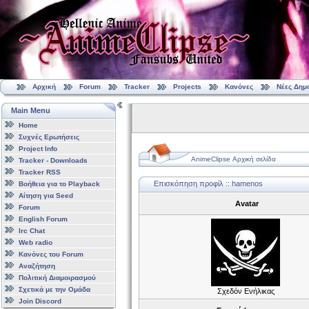
Αρχική
Forum
Tracker
Projects
Κανόνες
Νέες Δημ
Main Menu
Home
Συχνές Ερωτήσεις
Project Info
AnimeClipse Αρχική σελίδα
Tracker - Downloads
Tracker RSS
Επισκόπηση προφίλ :: hamenos
Βοήθεια για το Playback
Αίτηση για Seed
Avatar
Forum
English Forum
Irc Chat
Web radio
Κανόνες του Forum
Αναζήτηση
Πολιτική Διαμοιρασμού
Σχετικά με την Ομάδα
Σχεδόν Ενήλικας
Join Discord