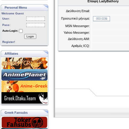
Επαφή LadyBathory
Personal Menu
Διεύθυνση Email:
Welcome Guest
Προσωπικό μήνυμα:
User:
Pass:
MSN Messenger:
Auto-Login:
Yahoo Messenger:
Login
Διεύθυνση AIM:
Register!
Αριθμός ICQ:
Affiliates
Greek Fansubs