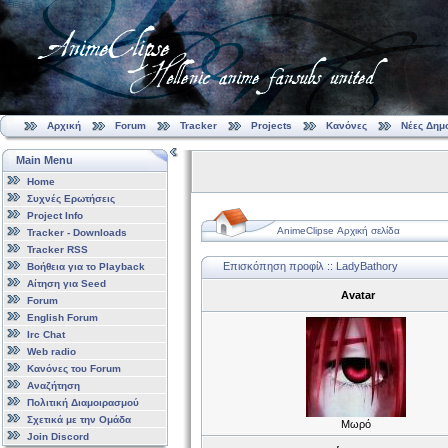
Αρχική
Forum
Tracker
Projects
Κανόνες
Νέες Δημ
Main Menu
Home
Συχνές Ερωτήσεις
Project Info
AnimeClipse Αρχική σελίδα
Tracker - Downloads
Tracker RSS
Επισκόπηση προφίλ :: LadyBathory
Βοήθεια για το Playback
Αίτηση για Seed
Avatar
Forum
English Forum
Irc Chat
Web radio
Κανόνες του Forum
Αναζήτηση
Πολιτική Διαμοιρασμού
Σχετικά με την Ομάδα
Μωρό
Join Discord