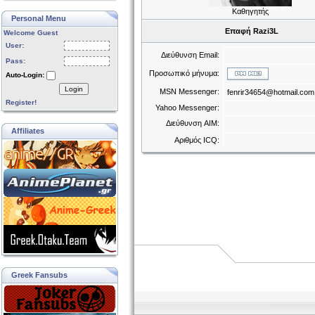
Καθηγητής
Personal Menu
Επαφή Razi3L
Welcome Guest
User:
Διεύθυνση Email:
Pass:
Προσωπικό μήνυμα:
Auto-Login:
Login
MSN Messenger:
fenrir34654@hotmail.com
Register!
Yahoo Messenger:
Διεύθυνση AIM:
Affiliates
Αριθμός ICQ:
Greek Fansubs