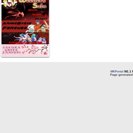
MKPortal
M1.1 
Page generated 