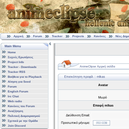
Αρχική
Forum
Tracker
Projects
Κανόνες
Νέες Δημ
Main Menu
Home
Συχνές Ερωτήσεις
Project Info
AnimeClipse Αρχική σελίδα
Tracker - Downloads
Tracker RSS
Επισκόπηση προφίλ :: mlkas
Βοήθεια για το Playback
Αίτηση για Seed
Avatar
Forum
English Forum
Irc Chat
Μωρό
Web radio
Επαφή mlkas
Κανόνες του Forum
Αναζήτηση
Διεύθυνση Email:
Πολιτική Διαμοιρασμού
Σχετικά με την Ομάδα
Προσωπικό μήνυμα:
Join Discord