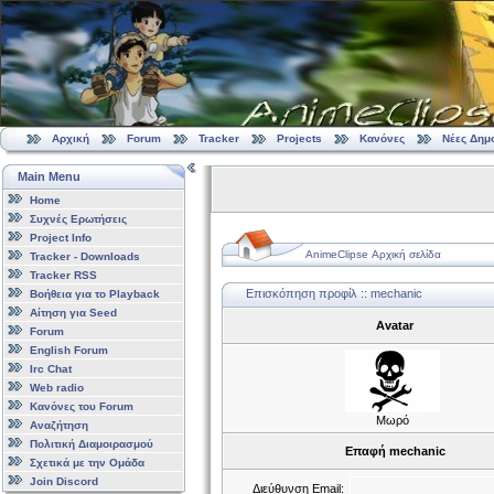
Αρχική
Forum
Tracker
Projects
Κανόνες
Νέες Δημ
Main Menu
Home
Συχνές Ερωτήσεις
Project Info
AnimeClipse Αρχική σελίδα
Tracker - Downloads
Tracker RSS
Επισκόπηση προφίλ :: mechanic
Βοήθεια για το Playback
Αίτηση για Seed
Avatar
Forum
English Forum
Irc Chat
Web radio
Κανόνες του Forum
Μωρό
Αναζήτηση
Πολιτική Διαμοιρασμού
Επαφή mechanic
Σχετικά με την Ομάδα
Join Discord
Διεύθυνση Email: