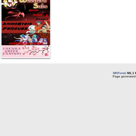
MKPortal
M1.1 
Page generated 