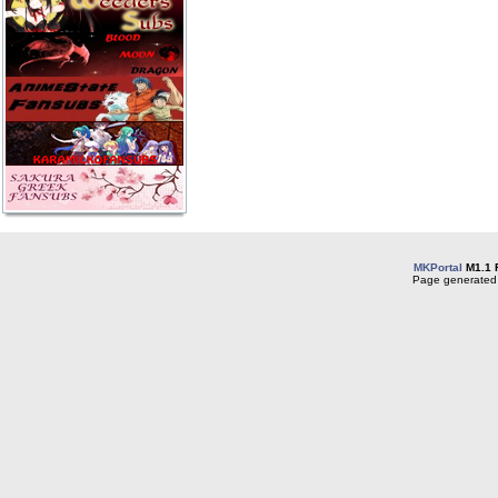
MKPortal
M1.1 
Page generated 