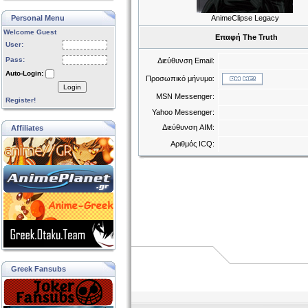
Personal Menu
AnimeClipse Legacy
Welcome Guest
Επαφή The Truth
User:
Pass:
Διεύθυνση Email:
Auto-Login:
Προσωπικό μήνυμα:
Login
MSN Messenger:
Register!
Yahoo Messenger:
Διεύθυνση AIM:
Affiliates
Αριθμός ICQ:
Greek Fansubs