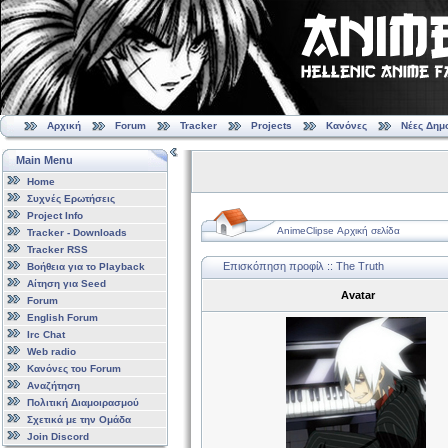
Αρχική
Forum
Tracker
Projects
Κανόνες
Νέες Δημ
Main Menu
Home
Συχνές Ερωτήσεις
Project Info
AnimeClipse Αρχική σελίδα
Tracker - Downloads
Tracker RSS
Επισκόπηση προφίλ :: The Truth
Βοήθεια για το Playback
Αίτηση για Seed
Avatar
Forum
English Forum
Irc Chat
Web radio
Κανόνες του Forum
Αναζήτηση
Πολιτική Διαμοιρασμού
Σχετικά με την Ομάδα
Join Discord