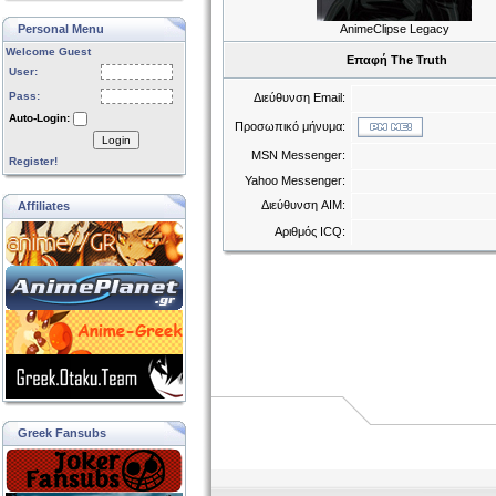
Personal Menu
AnimeClipse Legacy
Welcome Guest
Επαφή The Truth
User:
Pass:
Διεύθυνση Email:
Auto-Login:
Προσωπικό μήνυμα:
Login
MSN Messenger:
Register!
Yahoo Messenger:
Διεύθυνση AIM:
Affiliates
Αριθμός ICQ:
Greek Fansubs