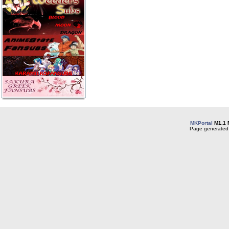
MKPortal
M1.1 
Page generated 