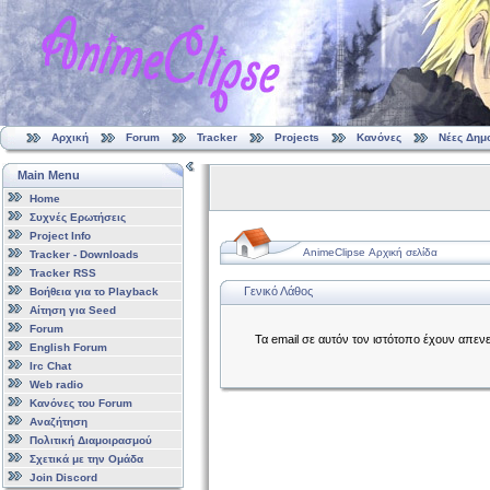
Αρχική
Forum
Tracker
Projects
Κανόνες
Νέες Δημ
Main Menu
Home
Συχνές Ερωτήσεις
Project Info
AnimeClipse Αρχική σελίδα
Tracker - Downloads
Tracker RSS
Γενικό Λάθος
Βοήθεια για το Playback
Αίτηση για Seed
Forum
Τα email σε αυτόν τον ιστότοπο έχουν απεν
English Forum
Irc Chat
Web radio
Κανόνες του Forum
Αναζήτηση
Πολιτική Διαμοιρασμού
Σχετικά με την Ομάδα
Join Discord