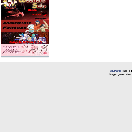
MKPortal
M1.1 
Page generated 