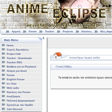
Αρχική
Forum
Tracker
Projects
Κανόνες
Νέες Δημ
Main Menu
Home
Συχνές Ερωτήσεις
Project Info
AnimeClipse Αρχική σελίδα
Tracker - Downloads
Tracker RSS
Γενικό Λάθος
Βοήθεια για το Playback
Αίτηση για Seed
Forum
Τα email σε αυτόν τον ιστότοπο έχουν απεν
English Forum
Irc Chat
Web radio
Κανόνες του Forum
Αναζήτηση
Πολιτική Διαμοιρασμού
Σχετικά με την Ομάδα
Join Discord