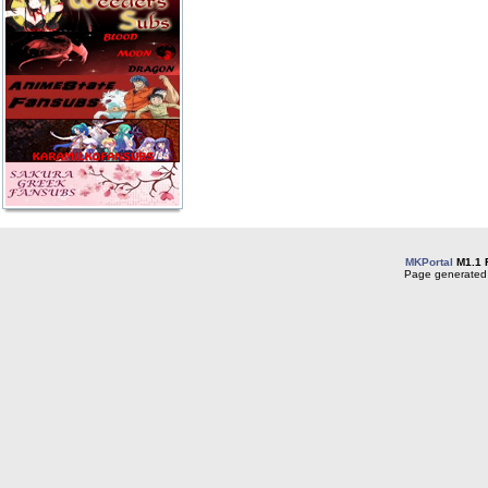
MKPortal
M1.1 
Page generated 