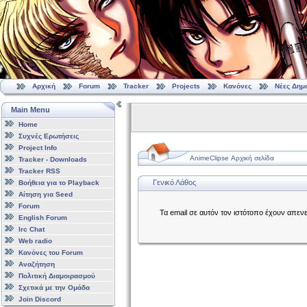
Αρχική
Forum
Tracker
Projects
Κανόνες
Νέες Δημ
Main Menu
Home
Συχνές Ερωτήσεις
Project Info
AnimeClipse Αρχική σελίδα
Tracker - Downloads
Tracker RSS
Γενικό Λάθος
Βοήθεια για το Playback
Αίτηση για Seed
Forum
Τα email σε αυτόν τον ιστότοπο έχουν απεν
English Forum
Irc Chat
Web radio
Κανόνες του Forum
Αναζήτηση
Πολιτική Διαμοιρασμού
Σχετικά με την Ομάδα
Join Discord