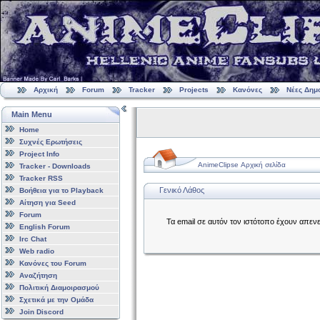
Αρχική
Forum
Tracker
Projects
Κανόνες
Νέες Δημ
Main Menu
Home
Συχνές Ερωτήσεις
Project Info
AnimeClipse Αρχική σελίδα
Tracker - Downloads
Tracker RSS
Γενικό Λάθος
Βοήθεια για το Playback
Αίτηση για Seed
Forum
Τα email σε αυτόν τον ιστότοπο έχουν απεν
English Forum
Irc Chat
Web radio
Κανόνες του Forum
Αναζήτηση
Πολιτική Διαμοιρασμού
Σχετικά με την Ομάδα
Join Discord