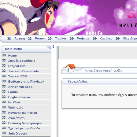
Αρχική
Forum
Tracker
Projects
Κανόνες
Νέες Δημ
Main Menu
Home
Συχνές Ερωτήσεις
Project Info
AnimeClipse Αρχική σελίδα
Tracker - Downloads
Tracker RSS
Γενικό Λάθος
Βοήθεια για το Playback
Αίτηση για Seed
Forum
Τα email σε αυτόν τον ιστότοπο έχουν απεν
English Forum
Irc Chat
Web radio
Κανόνες του Forum
Αναζήτηση
Πολιτική Διαμοιρασμού
Σχετικά με την Ομάδα
Join Discord