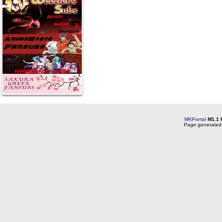
MKPortal
M1.1 
Page generated 