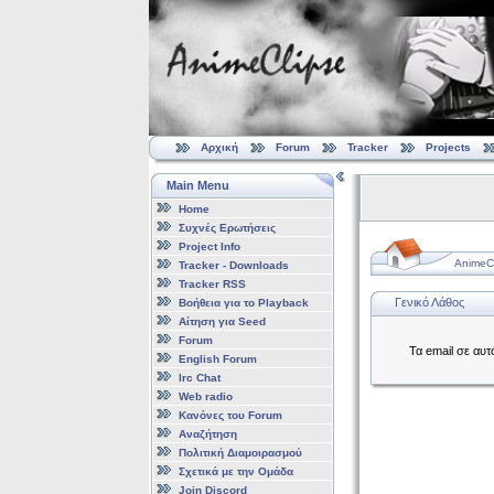
Αρχική
Forum
Tracker
Projects
Main Menu
Home
Συχνές Ερωτήσεις
Project Info
AnimeCl
Tracker - Downloads
Tracker RSS
Γενικό Λάθος
Βοήθεια για το Playback
Αίτηση για Seed
Forum
Τα email σε αυ
English Forum
Irc Chat
Web radio
Κανόνες του Forum
Αναζήτηση
Πολιτική Διαμοιρασμού
Σχετικά με την Ομάδα
Join Discord