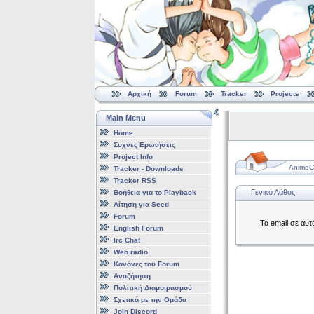
Αρχική
Forum
Tracker
Projects
Main Menu
Home
Συχνές Ερωτήσεις
Project Info
AnimeCl
Tracker - Downloads
Tracker RSS
Γενικό Λάθος
Βοήθεια για το Playback
Αίτηση για Seed
Forum
Τα email σε αυ
English Forum
Irc Chat
Web radio
Κανόνες του Forum
Αναζήτηση
Πολιτική Διαμοιρασμού
Σχετικά με την Ομάδα
Join Discord