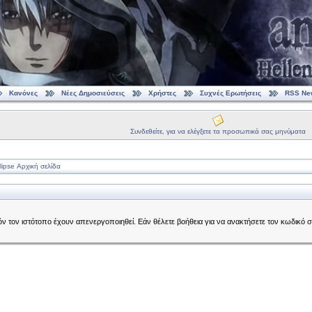
Κανόνες
Νέες Δημοσιεύσεις
Χρήστες
Συχνές Ερωτήσεις
RSS Ne
Συνδεθείτε, για να ελέγξετε τα προσωπικά σας μηνύματα
ipse Αρχική σελίδα
τόν τον ιστότοπο έχουν απενεργοποιηθεί. Εάν θέλετε βοήθεια για να ανακτήσετε τον κωδικό