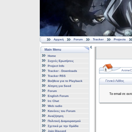
Αρχική
Forum
Tracker
Projects
Main Menu
Home
Συχνές Ερωτήσεις
Project Info
AnimeCl
Tracker - Downloads
Tracker RSS
Γενικό Λάθος
Βοήθεια για το Playback
Αίτηση για Seed
Forum
Τα email σε αυ
English Forum
Irc Chat
Web radio
Κανόνες του Forum
Αναζήτηση
Πολιτική Διαμοιρασμού
Σχετικά με την Ομάδα
Join Discord