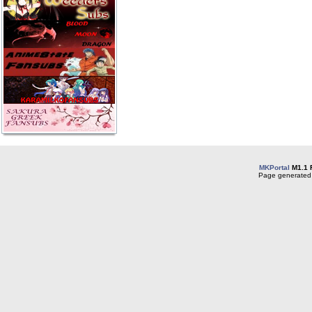
MKPortal
M1.1 
Page generated 