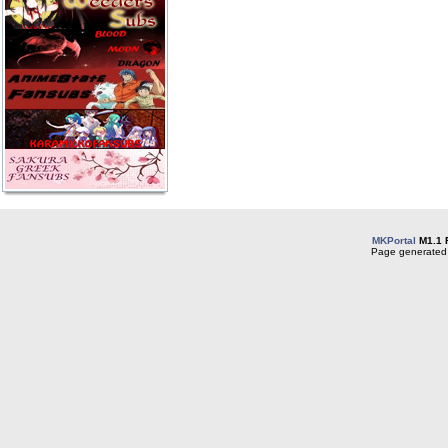
MKPortal
M1.1 
Page generated 