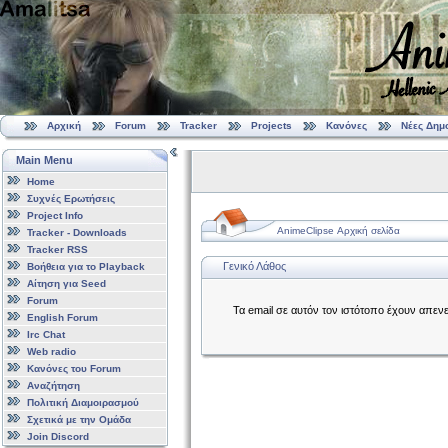
Αρχική
Forum
Tracker
Projects
Κανόνες
Νέες Δημ
Main Menu
Home
Συχνές Ερωτήσεις
Project Info
AnimeClipse Αρχική σελίδα
Tracker - Downloads
Tracker RSS
Γενικό Λάθος
Βοήθεια για το Playback
Αίτηση για Seed
Forum
Τα email σε αυτόν τον ιστότοπο έχουν απεν
English Forum
Irc Chat
Web radio
Κανόνες του Forum
Αναζήτηση
Πολιτική Διαμοιρασμού
Σχετικά με την Ομάδα
Join Discord