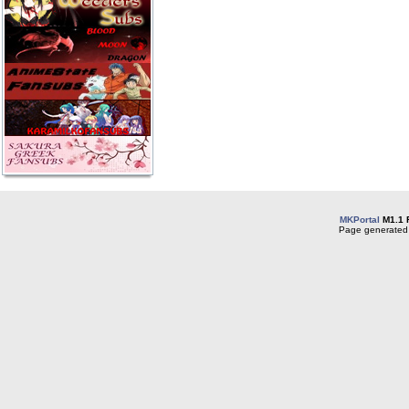
MKPortal
M1.1 
Page generated 