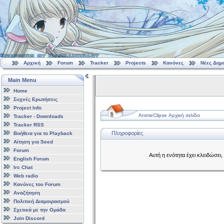
Αρχική
Forum
Tracker
Projects
Κανόνες
Νέες Δημ
Main Menu
Home
Συχνές Ερωτήσεις
Project Info
AnimeClipse Αρχική σελίδα
Tracker - Downloads
Tracker RSS
Πληροφορίες
Βοήθεια για το Playback
Αίτηση για Seed
Forum
Αυτή η ενότητα έχει κλειδώσει
English Forum
Irc Chat
Web radio
Κανόνες του Forum
Αναζήτηση
Πολιτική Διαμοιρασμού
Σχετικά με την Ομάδα
Join Discord