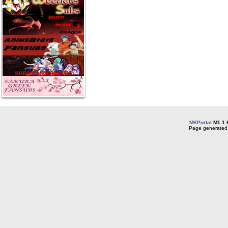
MKPortal
M1.1 
Page generated 