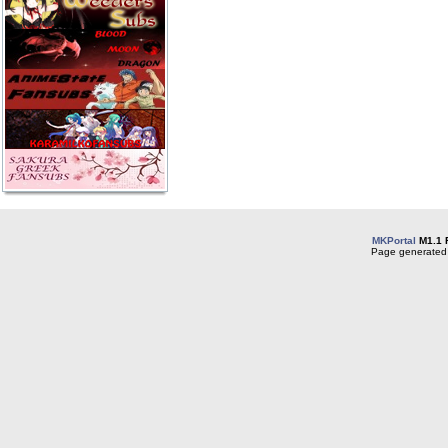
MKPortal
M1.1 
Page generated 