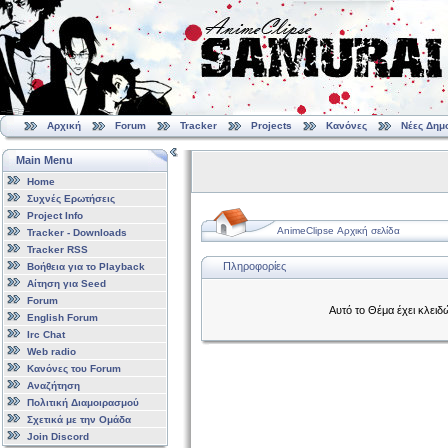
Αρχική
Forum
Tracker
Projects
Κανόνες
Νέες Δημ
Main Menu
Home
Συχνές Ερωτήσεις
Project Info
AnimeClipse Αρχική σελίδα
Tracker - Downloads
Tracker RSS
Πληροφορίες
Βοήθεια για το Playback
Αίτηση για Seed
Forum
Αυτό το Θέμα έχει κλειδ
English Forum
Irc Chat
Web radio
Κανόνες του Forum
Αναζήτηση
Πολιτική Διαμοιρασμού
Σχετικά με την Ομάδα
Join Discord