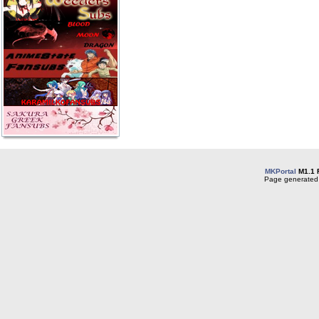
MKPortal
M1.1 
Page generated 