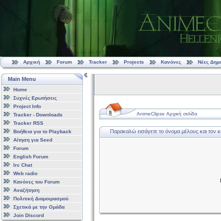
Αρχική
Forum
Tracker
Projects
Κανόνες
Νέες Δημ
Main Menu
Home
Συχνές Ερωτήσεις
Project Info
AnimeClipse Αρχική σελίδα
Tracker - Downloads
Tracker RSS
Παρακαλώ εισάγετε το όνομα μέλους και τον 
Βοήθεια για το Playback
Αίτηση για Seed
Forum
English Forum
Irc Chat
Web radio
Κανόνες του Forum
Αναζήτηση
Πολιτική Διαμοιρασμού
Σχετικά με την Ομάδα
Join Discord