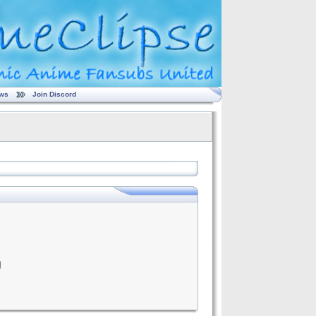
ws
Join Discord