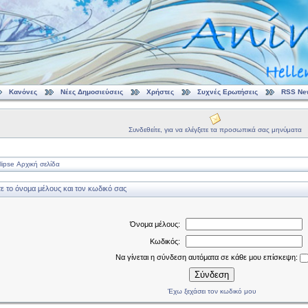
Κανόνες
Νέες Δημοσιεύσεις
Χρήστες
Συχνές Ερωτήσεις
RSS Ne
Συνδεθείτε, για να ελέγξετε τα προσωπικά σας μηνύματα
ipse Αρχική σελίδα
 το όνομα μέλους και τον κωδικό σας
Όνομα μέλους:
Κωδικός:
Να γίνεται η σύνδεση αυτόματα σε κάθε μου επίσκεψη:
Σύνδεση
Έχω ξεχάσει τον κωδικό μου