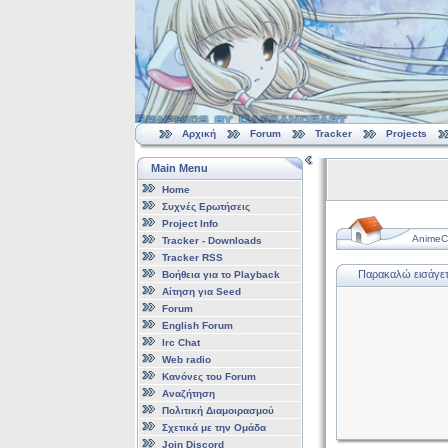
Αρχική
Forum
Tracker
Projects
Main Menu
Home
Συχνές Ερωτήσεις
Project Info
AnimeCl
Tracker - Downloads
Tracker RSS
Παρακαλώ εισάγετε
Βοήθεια για το Playback
Αίτηση για Seed
Forum
English Forum
Irc Chat
Web radio
Κανόνες του Forum
Αναζήτηση
Πολιτική Διαμοιρασμού
Σχετικά με την Ομάδα
Join Discord