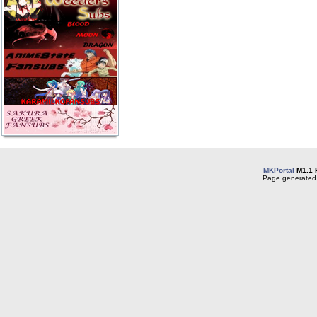
MKPortal
M1.1 
Page generated 