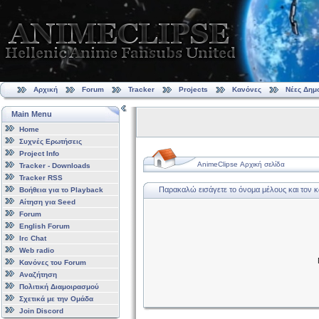
Αρχική
Forum
Tracker
Projects
Κανόνες
Νέες Δημ
Main Menu
Home
Συχνές Ερωτήσεις
Project Info
AnimeClipse Αρχική σελίδα
Tracker - Downloads
Tracker RSS
Παρακαλώ εισάγετε το όνομα μέλους και τον 
Βοήθεια για το Playback
Αίτηση για Seed
Forum
English Forum
Irc Chat
Web radio
Κανόνες του Forum
Αναζήτηση
Πολιτική Διαμοιρασμού
Σχετικά με την Ομάδα
Join Discord