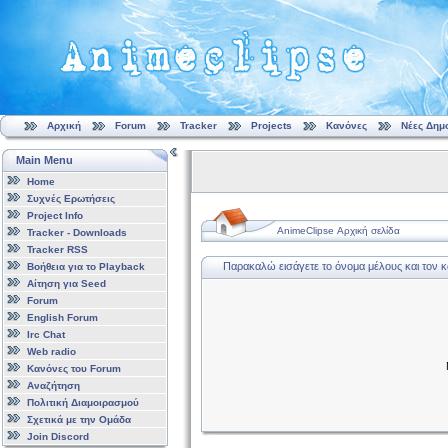
Αρχική
Forum
Tracker
Projects
Κανόνες
Νέες Δημ
Main Menu
Home
Συχνές Ερωτήσεις
Project Info
AnimeClipse Αρχική σελίδα
Tracker - Downloads
Tracker RSS
Παρακαλώ εισάγετε το όνομα μέλους και τον 
Βοήθεια για το Playback
Αίτηση για Seed
Forum
English Forum
Irc Chat
Web radio
Κανόνες του Forum
Αναζήτηση
Πολιτική Διαμοιρασμού
Σχετικά με την Ομάδα
Join Discord