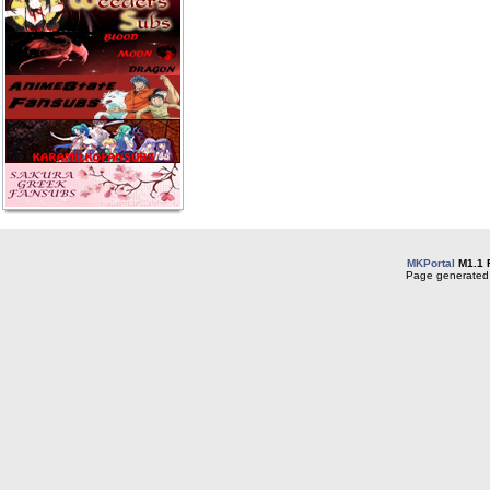
MKPortal
M1.1 
Page generated 