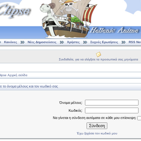
Κανόνες
Νέες Δημοσιεύσεις
Χρήστες
Συχνές Ερωτήσεις
RSS Ne
Συνδεθείτε, για να ελέγξετε τα προσωπικά σας μηνύματα
ipse Αρχική σελίδα
 το όνομα μέλους και τον κωδικό σας
Όνομα μέλους:
Κωδικός:
Να γίνεται η σύνδεση αυτόματα σε κάθε μου επίσκεψη:
Σύνδεση
Έχω ξεχάσει τον κωδικό μου