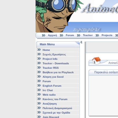
Αρχική
Forum
Tracker
Projects
Main Menu
Home
Συχνές Ερωτήσεις
Project Info
AnimeCl
Tracker - Downloads
Tracker RSS
Παρακαλώ εισάγετε
Βοήθεια για το Playback
Αίτηση για Seed
Forum
English Forum
Irc Chat
Web radio
Κανόνες του Forum
Αναζήτηση
Πολιτική Διαμοιρασμού
Σχετικά με την Ομάδα
Join Discord