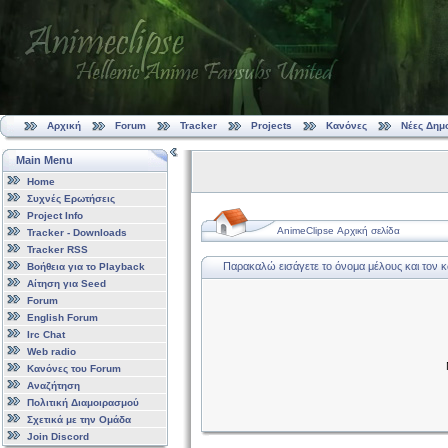
Αρχική
Forum
Tracker
Projects
Κανόνες
Νέες Δημ
Main Menu
Home
Συχνές Ερωτήσεις
Project Info
AnimeClipse Αρχική σελίδα
Tracker - Downloads
Tracker RSS
Παρακαλώ εισάγετε το όνομα μέλους και τον 
Βοήθεια για το Playback
Αίτηση για Seed
Forum
English Forum
Irc Chat
Web radio
Κανόνες του Forum
Αναζήτηση
Πολιτική Διαμοιρασμού
Σχετικά με την Ομάδα
Join Discord