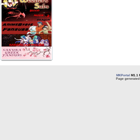
MKPortal
M1.1 
Page generated 