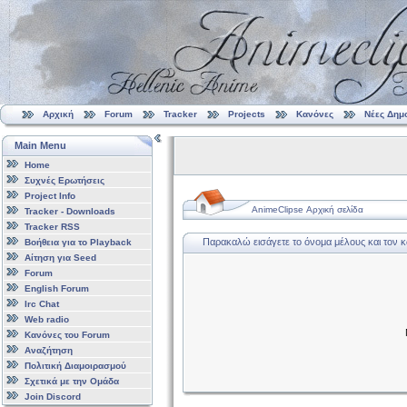
Αρχική
Forum
Tracker
Projects
Κανόνες
Νέες Δημ
Main Menu
Home
Συχνές Ερωτήσεις
Project Info
AnimeClipse Αρχική σελίδα
Tracker - Downloads
Tracker RSS
Παρακαλώ εισάγετε το όνομα μέλους και τον 
Βοήθεια για το Playback
Αίτηση για Seed
Forum
English Forum
Irc Chat
Web radio
Κανόνες του Forum
Αναζήτηση
Πολιτική Διαμοιρασμού
Σχετικά με την Ομάδα
Join Discord