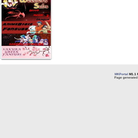
MKPortal
M1.1 
Page generated 