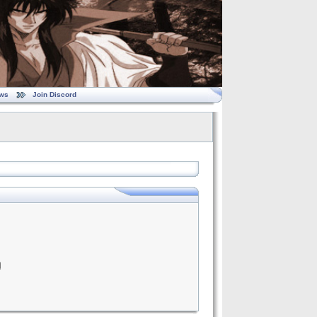
ws
Join Discord