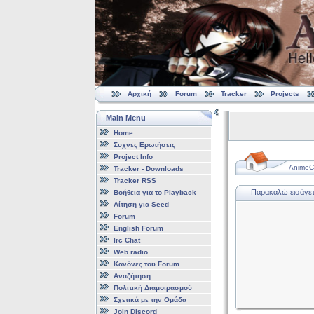
Αρχική
Forum
Tracker
Projects
Main Menu
Home
Συχνές Ερωτήσεις
Project Info
AnimeCl
Tracker - Downloads
Tracker RSS
Παρακαλώ εισάγετε
Βοήθεια για το Playback
Αίτηση για Seed
Forum
English Forum
Irc Chat
Web radio
Κανόνες του Forum
Αναζήτηση
Πολιτική Διαμοιρασμού
Σχετικά με την Ομάδα
Join Discord