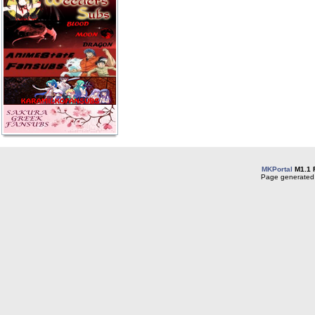
MKPortal
M1.1 
Page generated 