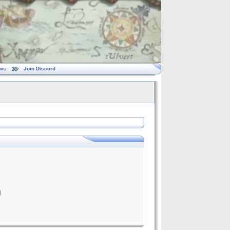
ws
Join Discord