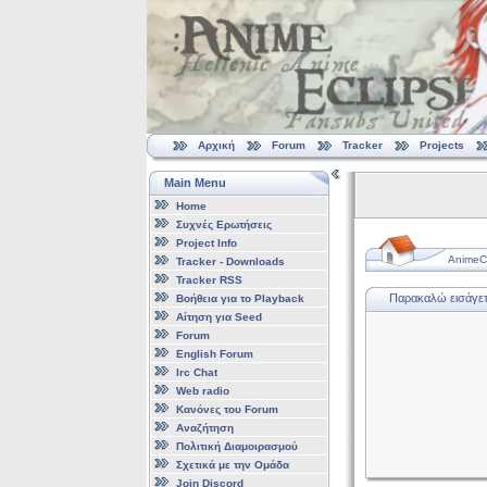
Αρχική
Forum
Tracker
Projects
Main Menu
Home
Συχνές Ερωτήσεις
Project Info
AnimeCl
Tracker - Downloads
Tracker RSS
Παρακαλώ εισάγετε
Βοήθεια για το Playback
Αίτηση για Seed
Forum
English Forum
Irc Chat
Web radio
Κανόνες του Forum
Αναζήτηση
Πολιτική Διαμοιρασμού
Σχετικά με την Ομάδα
Join Discord