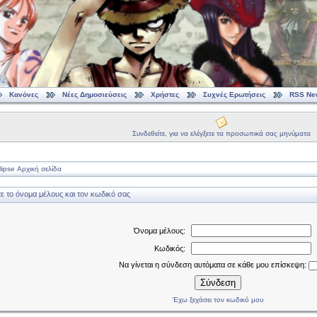
Κανόνες
Νέες Δημοσιεύσεις
Χρήστες
Συχνές Ερωτήσεις
RSS Ne
Συνδεθείτε, για να ελέγξετε τα προσωπικά σας μηνύματα
ipse Αρχική σελίδα
 το όνομα μέλους και τον κωδικό σας
Όνομα μέλους:
Κωδικός:
Να γίνεται η σύνδεση αυτόματα σε κάθε μου επίσκεψη:
Σύνδεση
Έχω ξεχάσει τον κωδικό μου