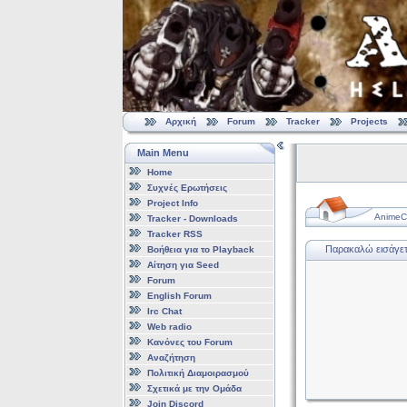
Αρχική
Forum
Tracker
Projects
Main Menu
Home
Συχνές Ερωτήσεις
Project Info
AnimeCl
Tracker - Downloads
Tracker RSS
Παρακαλώ εισάγετε
Βοήθεια για το Playback
Αίτηση για Seed
Forum
English Forum
Irc Chat
Web radio
Κανόνες του Forum
Αναζήτηση
Πολιτική Διαμοιρασμού
Σχετικά με την Ομάδα
Join Discord