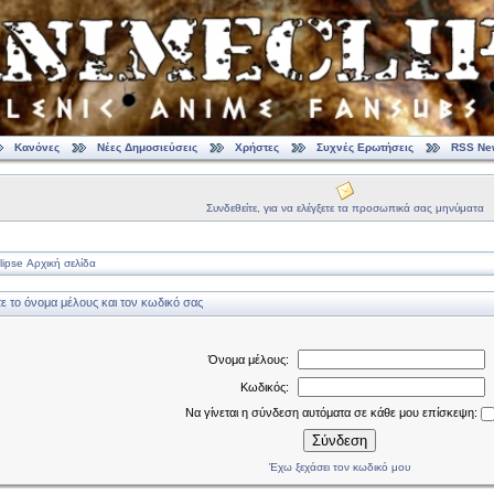
Κανόνες
Νέες Δημοσιεύσεις
Χρήστες
Συχνές Ερωτήσεις
RSS Ne
Συνδεθείτε, για να ελέγξετε τα προσωπικά σας μηνύματα
ipse Αρχική σελίδα
 το όνομα μέλους και τον κωδικό σας
Όνομα μέλους:
Κωδικός:
Να γίνεται η σύνδεση αυτόματα σε κάθε μου επίσκεψη:
Σύνδεση
Έχω ξεχάσει τον κωδικό μου