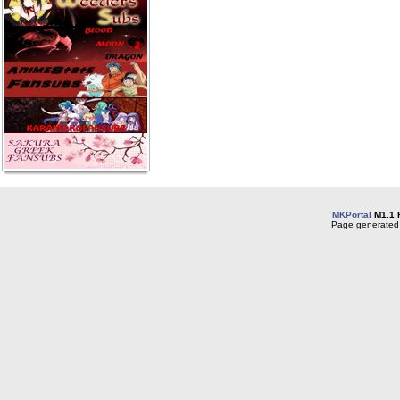
MKPortal
M1.1 
Page generated 