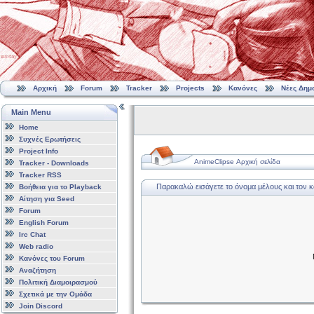
Αρχική
Forum
Tracker
Projects
Κανόνες
Νέες Δημ
Main Menu
Home
Συχνές Ερωτήσεις
Project Info
AnimeClipse Αρχική σελίδα
Tracker - Downloads
Tracker RSS
Παρακαλώ εισάγετε το όνομα μέλους και τον 
Βοήθεια για το Playback
Αίτηση για Seed
Forum
English Forum
Irc Chat
Web radio
Κανόνες του Forum
Αναζήτηση
Πολιτική Διαμοιρασμού
Σχετικά με την Ομάδα
Join Discord