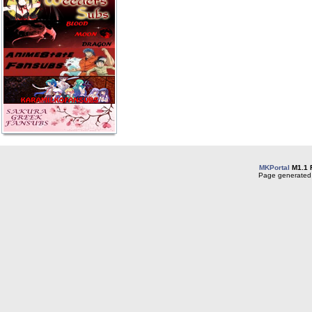
MKPortal
M1.1 
Page generated 