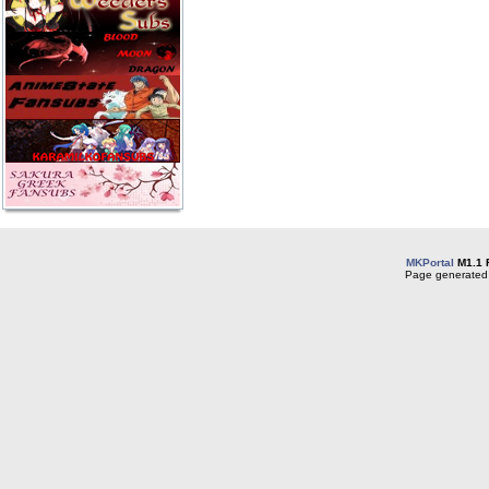
MKPortal
M1.1 
Page generated 