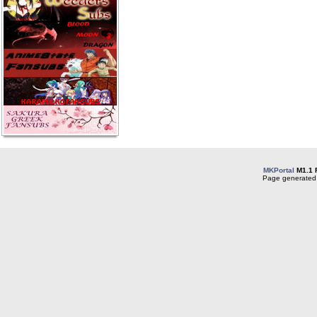
MKPortal
M1.1 
Page generated 