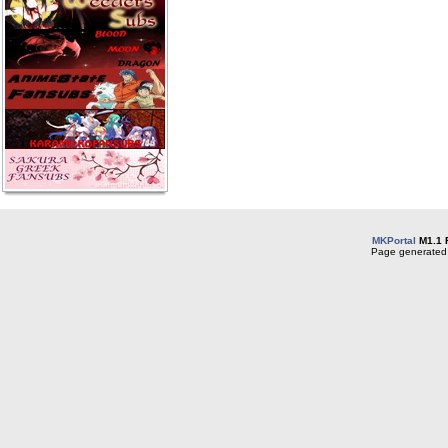
MKPortal
M1.1 
Page generated 