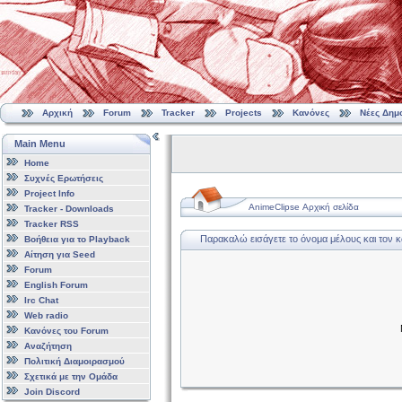
Αρχική
Forum
Tracker
Projects
Κανόνες
Νέες Δημ
Main Menu
Home
Συχνές Ερωτήσεις
Project Info
AnimeClipse Αρχική σελίδα
Tracker - Downloads
Tracker RSS
Παρακαλώ εισάγετε το όνομα μέλους και τον 
Βοήθεια για το Playback
Αίτηση για Seed
Forum
English Forum
Irc Chat
Web radio
Κανόνες του Forum
Αναζήτηση
Πολιτική Διαμοιρασμού
Σχετικά με την Ομάδα
Join Discord