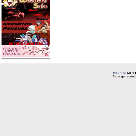
MKPortal
M1.1 
Page generated 