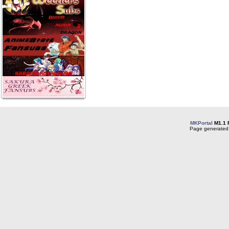
MKPortal
M1.1 
Page generated 