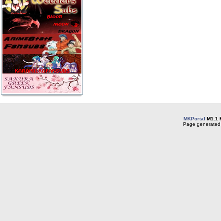
MKPortal
M1.1 
Page generated 