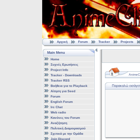
Αρχική
Forum
Tracker
Projects
Main Menu
Home
Συχνές Ερωτήσεις
Project Info
AnimeCl
Tracker - Downloads
Tracker RSS
Παρακαλώ εισάγετε
Βοήθεια για το Playback
Αίτηση για Seed
Forum
English Forum
Irc Chat
Web radio
Κανόνες του Forum
Αναζήτηση
Πολιτική Διαμοιρασμού
Σχετικά με την Ομάδα
Join Discord