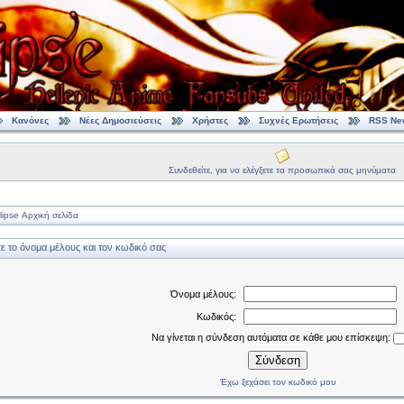
Κανόνες
Νέες Δημοσιεύσεις
Χρήστες
Συχνές Ερωτήσεις
RSS Ne
Συνδεθείτε, για να ελέγξετε τα προσωπικά σας μηνύματα
ipse Αρχική σελίδα
 το όνομα μέλους και τον κωδικό σας
Όνομα μέλους:
Κωδικός:
Να γίνεται η σύνδεση αυτόματα σε κάθε μου επίσκεψη:
Σύνδεση
Έχω ξεχάσει τον κωδικό μου