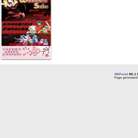
MKPortal
M1.1 
Page generated 